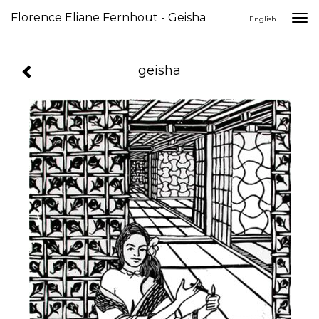
Florence Eliane Fernhout - Geisha
Togg
English
navi
geisha