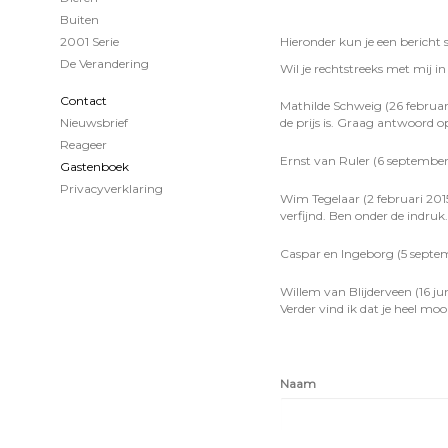
Buiten
Hieronder kun je een bericht 
2001 Serie
De Verandering
Wil je rechtstreeks met mij 
Contact
Mathilde Schweig (26 februari
de prijs is. Graag antwoord o
Nieuwsbrief
Reageer
Ernst van Ruler (6 september
Gastenboek
Privacyverklaring
Wim Tegelaar (2 februari 201
verfijnd. Ben onder de indruk
Caspar en Ingeborg (5 septe
Willem van Blijderveen (16 ju
Verder vind ik dat je heel mo
Naam