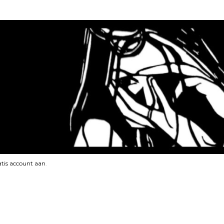
tis account aan
.