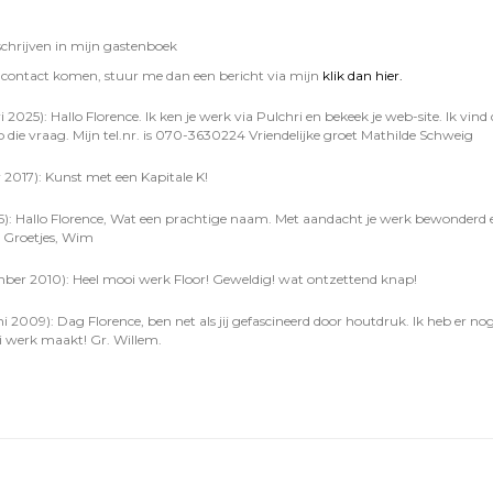
schrijven in mijn gastenboek
in contact komen, stuur me dan een bericht via mijn
klik dan hier.
 2025): Hallo Florence. Ik ken je werk via Pulchri en bekeek je web-site. Ik vi
p die vraag. Mijn tel.nr. is 070-3630224 Vriendelijke groet Mathilde Schweig
 2017): Kunst met een Kapitale K!
5): Hallo Florence, Wat een prachtige naam. Met aandacht je werk bewonderd e
. Groetjes, Wim
mber 2010): Heel mooi werk Floor! Geweldig! wat ontzettend knap!
ni 2009): Dag Florence, ben net als jij gefascineerd door houtdruk. Ik heb er
oi werk maakt! Gr. Willem.