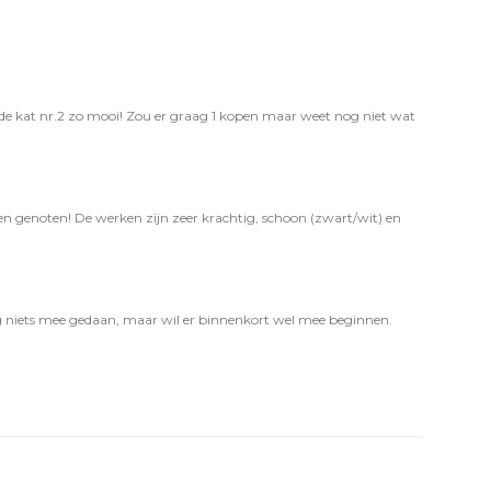
nd de kat nr.2 zo mooi! Zou er graag 1 kopen maar weet nog niet wat
n genoten! De werken zijn zeer krachtig, schoon (zwart/wit) en
 nog niets mee gedaan, maar wil er binnenkort wel mee beginnen.