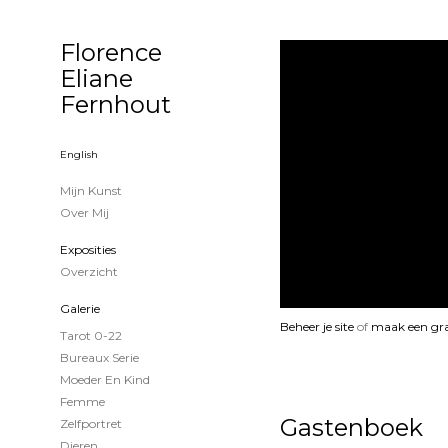
Florence
Eliane
Fernhout
English
Mijn Kunst
Over Mij
Exposities
Overzicht
Galerie
Beheer je site
of
maak een gra
Tarot 0-22
Bureaux Serie
Moeder En Kind
Femme
Gastenboek
Zelfportret
Dieren