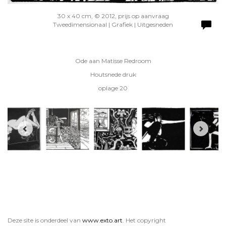
30 x 40 cm, © 2012, prijs op aanvraag
Tweedimensionaal | Grafiek | Uitgesneden
Ode aan Matisse Redroom
Houtsnede druk
oplage 20
Deze site is onderdeel van
www.exto.art
. Het copyright